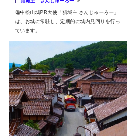
猫城主 さんじゅーろー
備中松山城PR大使「猫城主 さんじゅーろー」
は、お城に常駐し、定期的に城内見回りを行っ
ています。