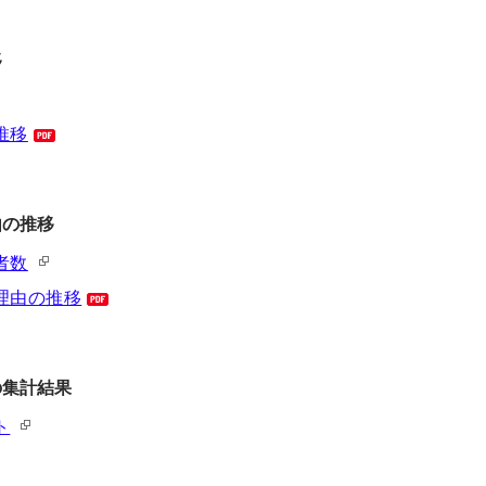
移
推移
由の推移
者数
理由の推移
の集計結果
ト