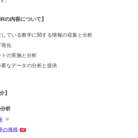
す。
IRの内容について】
有している教学に関する情報の収集と分析
可視化
ートの実施と分析
必要なデータの分析と提供
介】
の分析
率
率の推移