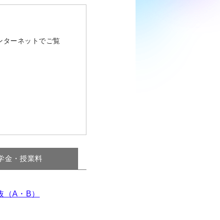
ンターネットでご覧
学金・授業料
抜（A・B）