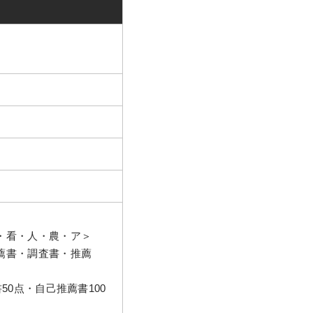
・看・人・農・ア＞
薦書・調査書・推薦
）
50点・自己推薦書100