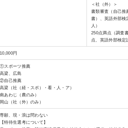
＜社（外）＞
書類審査（自己推
書）、英語外部検
人）
250点満点（調査書
点、英語外部検定試
10,000円
①スポーツ推薦
高梁、広島
②自己推薦
高梁（社（経・スポ）・看・人・ア）
南あわじ（農のみ）
岡山（社（外）のみ）
専願、現・浪は問わない
【特待生選考について】