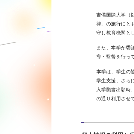
吉備国際大学（以
律」の施行にと
守し教育機関と
また、本学が委
導・監督を行っ
本学は、学生の
学生支援、さら
入学願書出願時
の通り利用させ