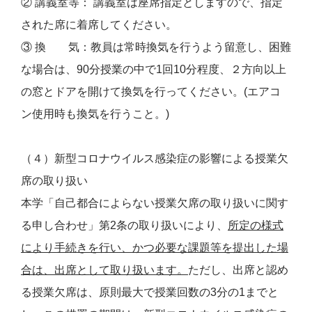
② 講義室等： 講義室は座席指定としますので、指定
された席に着席してください。
③ 換 気：教員は常時換気を行うよう留意し、困難
な場合は、90分授業の中で1回10分程度、２方向以上
の窓とドアを開けて換気を行ってください。(エアコ
ン使用時も換気を行うこと。)
（４）新型コロナウイルス感染症の影響による授業欠
席の取り扱い
本学「自己都合によらない授業欠席の取り扱いに関す
る申し合わせ」第2条の取り扱いにより、
所定の様式
により手続きを行い、かつ必要な課題等を提出した場
合は、出席として取り扱います。
ただし、出席と認め
る授業欠席は、原則最大で授業回数の3分の1までと