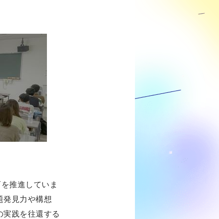
育を推進していま
題発見力や構想
の実践を往還する