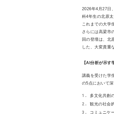
2026年4月2
科4年生の北原
これまでの大学
さらには高梁市
回の登壇は、北
した、大変貴重
【
AI
分析が示す
講義を受けた学
の5点において
多文化共創
観光の社会
コミュニケ