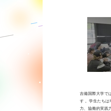
吉備国際大学で
す 。学生たち
力、協働的実践