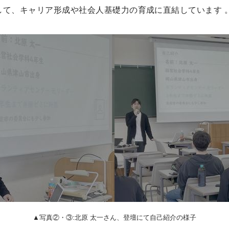
して、キャリア形成や社会人基礎力の育成に直結しています 
▲写真②・③:北原 太一さん、登壇にて自己紹介の様子