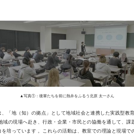
▲写真①：後輩たちを前に熱弁をふるう北原 太一さん
は、「地（知）の拠点」として地域社会と連携した実践型教
は地域の現場へ赴き、行政・企業・市民との協働を通して、課
力を培っています 。これらの活動は、教室での理論と現場で