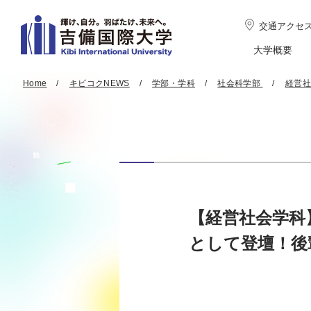
交通アクセ
大学概要
Home
キビコクNEWS
学部・学科
社会科学部
経営社
【経営社会学科
として登壇！後