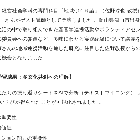
7日、経営社会学科の専門科目「地域づくり論」（佐野淳也 教
太一さんがゲスト講師として登壇しました 。岡山県津山市出
生活の中で取り組んできた産官学連携活動やボランティアセ
の委員会への参画など、多岐にわたる実践経験について講義
原さんの地域連携活動を通した研究に注目した佐野教授から
な機会となりました 。
学習成果：多文化共創への理解】
生たちの振り返りシートをAIで分析（テキストマイニング）
深い学びが得られたことが可視化されました 。
の重要性
的価値
ーション能力の重要性