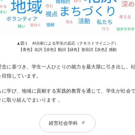
▲図１ AI分析による学生の反応（テキストマイニング）
【青色】名詞【赤色】動詞【緑色】形容詞【灰色】感動
理念に基づき、学生一人ひとりの能力を最大限に引き出し、
を目指しています。
もに学び、地域に貢献する実践的教育を通じて、学生が社会
りに取り組んでまいります 。
経営社会学科