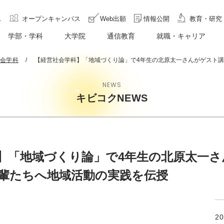
ス
オープンキャンパス
Web出願
情報公開
教育・研究
学部・学科
大学院
通信教育
就職・キャリア
会学科
【経営社会学科】「地域づくり論」で4年生の北原太一さんがゲスト
NEWS
キビコクNEWS
】「地域づくり論」で4年生の北原太一さ
輩たちへ地域活動の実践を伝授
2