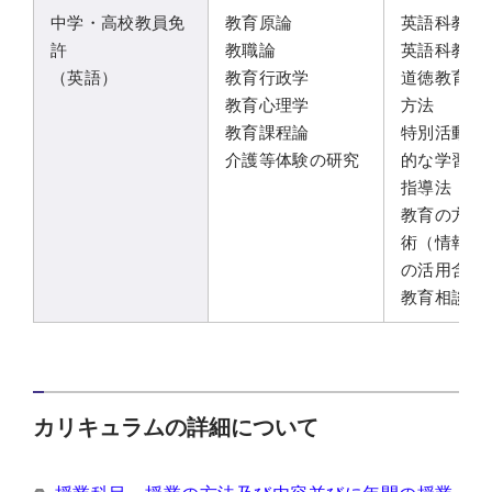
中学・高校教員免
教育原論
英語科教育
許
教職論
英語科教育
（英語）
教育行政学
道徳教育の
教育心理学
方法
教育課程論
特別活動及
介護等体験の研究
的な学習の
指導法
教育の方法
術（情報通
の活用含む
教育相談の
カリキュラムの詳細について