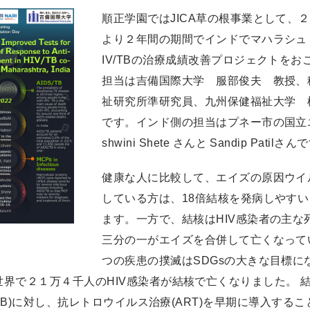
順正学園ではJICA草の根事業として、
より２年間の期間でインドでマハラシュ
IV/TBの治療成績改善プロジェクトを
担当は吉備国際大学 服部俊夫 教授、
祉研究所準研究員、九州保健福祉大学 
です。インド側の担当はプネー市の国立
shwini Shete さんと Sandip Patilさ
健康な人に比較して、エイズの原因ウイルス
している方は、18倍結核を発病しやす
ます。一方で、結核はHIV感染者の主な
三分の一がエイズを合併して亡くなって
つの疾患の撲滅はSDGsの大きな目標に
界で２１万４千人のHIV感染者が結核で亡くなりました。 
S/TB)に対し、抗レトロウイルス治療(ART)を早期に導入する