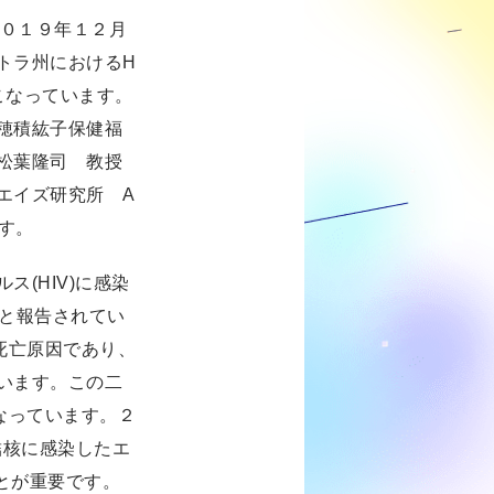
２０１９年１２月
トラ州におけるH
おこなっています。
穂積紘子保健福
松葉隆司 教授
エイズ研究所 A
んです。
(HIV)に感染
いと報告されてい
死亡原因であり、
います。この二
なっています。２
結核に感染したエ
ことが重要です。