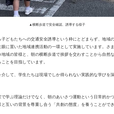
▲横断歩道で安全確認、誘導する様子
る子どもたちへの交通安全誘導という枠にとどまらず、地域
主眼に置いた地域連携活動の一環として実施しています。さ
つ地域の皆様と、朝の横断歩道で挨拶を交わすことから自然
ることを目指しています。
を介して、学生たちは現場でしか得られない実践的な学びを
室で学ぶ理論だけでなく、朝のあいさつ運動という日常的か
様と互いの背景を尊重し合う「共創の態度」を養うことがで