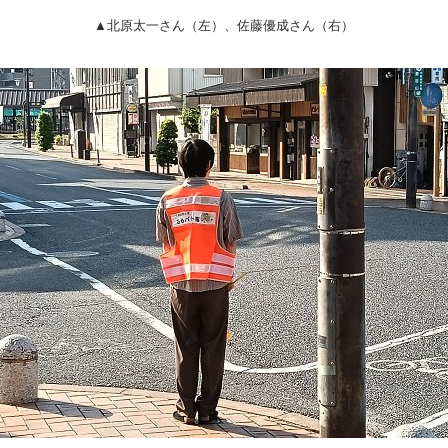
▲北原太一さん（左）、佐藤優成さん（右）