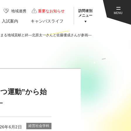
訪問者別
地域連携
重要なお知らせ
MENU
メニュー
入試案内
キャンパスライフ
始まる地域貢献と絆―北原太一さんと佐藤優成さんが参画―
つ運動”から始
―
経営社会学科
026年6月2日