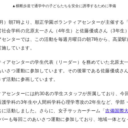
▲横断歩道で通学中の子どもたちを安全に誘導するために準備
日（月）朝7時より、順正学園ボランティアセンターが主催する
営社会学科の北原太一さん（4年生）と佐藤優成さん（3年生
アセンターでは、この活動を毎週月曜日の朝7時から、高梁駅
実施しています。
ティアセンターの学生代表（リーダー）を務めていた北原太
あいさつ運動に参加しています。その後輩である佐藤優成さ
さず活動に参画しています。
ィアセンターには約30名の学生スタッフが所属しており、今
看護学科の3年生や人間科学科心理学専攻の2年生など、学部
共に活動しました。さらに、女子サッカーチーム「
吉備国際大
バーも毎回このあいさつ運動に参加しており、地域一体とな
。