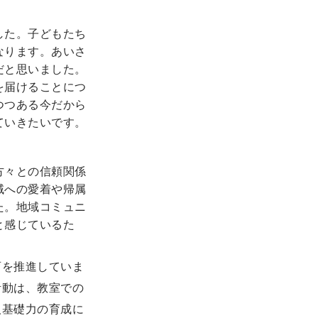
した。子どもたち
なります。あいさ
だと思いました。
を届けることにつ
つつある今だから
ていきたいです。
方々との信頼関係
域への愛着や帰属
た。地域コミュニ
と感じているた
育を推進していま
活動は、教室での
人基礎力の育成に