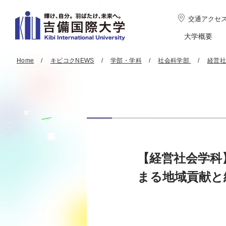
交通アクセ
大学概要
Home
キビコクNEWS
学部・学科
社会科学部
経営社
【経営社会学科
まる地域貢献と