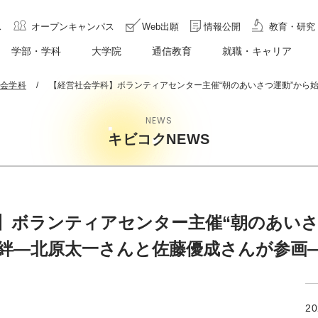
ス
オープンキャンパス
Web出願
情報公開
教育・研究
学部・学科
大学院
通信教育
就職・キャリア
会学科
【経営社会学科】ボランティアセンター主催“朝のあいさつ運動”から
NEWS
キビコクNEWS
】ボランティアセンター主催“朝のあいさ
絆―北原太一さんと佐藤優成さんが参画
2