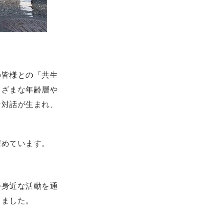
の皆様との「共生
まざまな年齢層や
な対話が生まれ、
深めています。
つ身近な活動を通
きました。