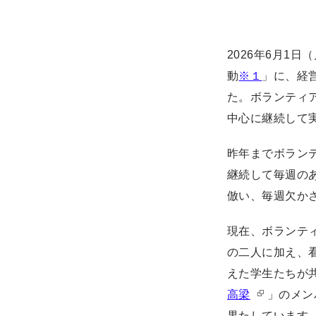
2026年6月1
動
※１
」に、経
た。ボランティ
中心に継続して
昨年までボラン
継続して毎週の
倣い、毎週欠か
現在、ボランテ
の二人に加え、
えた学生たちが
高梁
」のメン
果たしています