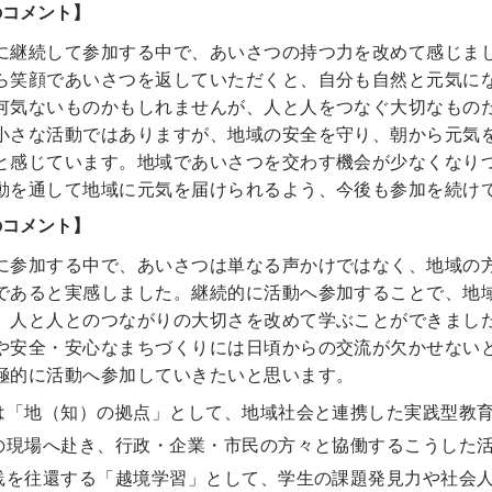
のコメント】
に継続して参加する中で、あいさつの持つ力を改めて感じま
ら笑顔であいさつを返していただくと、自分も自然と元気に
何気ないものかもしれませんが、人と人をつなぐ大切なもの
小さな活動ではありますが、地域の安全を守り、朝から元気
と感じています。地域であいさつを交わす機会が少なくなり
動を通して地域に元気を届けられるよう、今後も参加を続け
のコメント】
に参加する中で、あいさつは単なる声かけではなく、地域の
であると実感しました。継続的に活動へ参加することで、地
、人と人とのつながりの大切さを改めて学ぶことができまし
や安全・安心なまちづくりには日頃からの交流が欠かせない
極的に活動へ参加していきたいと思います。
は「地（知）の拠点」として、地域社会と連携した実践型教
の現場へ赴き、行政・企業・市民の方々と協働するこうした
践を往還する「越境学習」として、学生の課題発見力や社会