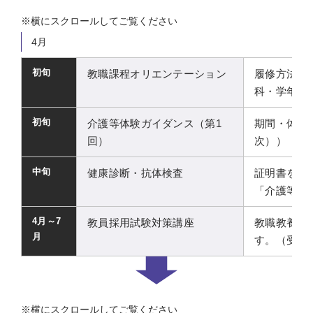
4月
初旬
教職課程オリエンテーション
履修方法・
科・学年ご
初旬
介護等体験ガイダンス（第1
期間・体験
回）
次））
中旬
健康診断・抗体検査
証明書を教
「介護等体
4月～7
教員採用試験対策講座
教職教養・
月
す。（受験