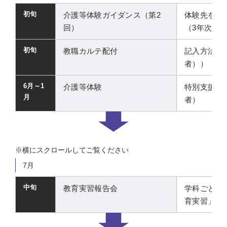
初旬
介護等体験ガイダンス（第2
体験先を通
回）
（3年次（
初旬
教職カルテ配付
記入方法の
者））
6月～1
介護等体験
特別支援学
月
者）
7月
中旬
教育実習報告会
学科ごとに
育実習」履