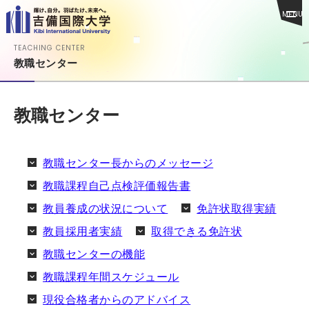
MENU
TEACHING CENTER
教職センター
教職センター
教職センター長からのメッセージ
教職課程自己点検評価報告書
教員養成の状況について
免許状取得実績
教員採用者実績
取得できる免許状
教職センターの機能
教職課程年間スケジュール
現役合格者からのアドバイス