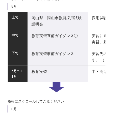
5月
上旬
岡山県・岡山市教員採用試験
採用試験の
説明会
中旬
教育実習直前ガイダンス①
実習に当た
実習」履修
下旬
教育実習事前ガイダンス
実習先の希
す。 （「
5月〜1
教育実習
中・高は5
1月
6月