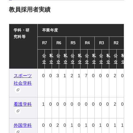
教員採用者実績
学科・研
卒業年度
究科等
R7
R6
R5
R4
R3
R2
公
私
公
私
公
私
公
私
公
私
公
私
立
立
立
立
立
立
立
立
立
立
立
立
スポーツ
0
0
3
1
2
1
7
0
0
0
2
0
社会学科
看護学科
1
0
0
0
0
0
0
0
0
0
2
0
外国学科
0
0
2
0
1
0
1
0
1
0
1
1