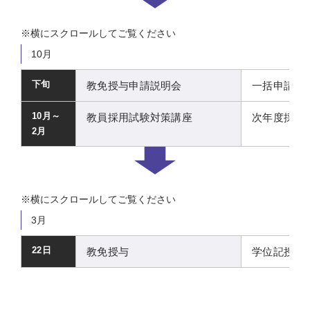
10月
下旬
教免授与申請説明会
一括申請に
10月～
教員採用試験対策講座
次年度採用
2月
3月
22日
教免授与
学位記授与