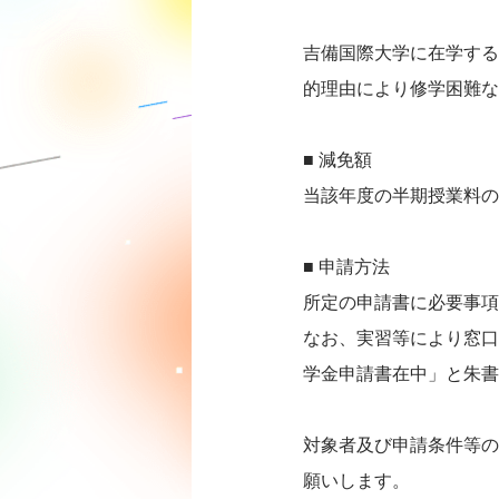
吉備国際大学に在学する
的理由により修学困難な
■ 減免額
当該年度の半期授業料の1
■ 申請方法
所定の申請書に必要事項
なお、実習等により窓口
学金申請書在中」と朱書
対象者及び申請条件等の
願いします。