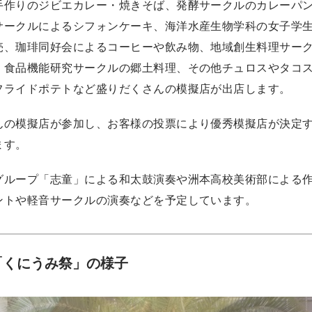
手作りのジビエカレー・焼きそば、発酵サークルのカレーパ
サークルによるシフォンケーキ、海洋水産生物学科の女子学
売、珈琲同好会によるコーヒーや飲み物、地域創生料理サー
、食品機能研究サークルの郷土料理、その他チュロスやタコ
フライドポテトなど盛りだくさんの模擬店が出店します。
んの模擬店が参加し、お客様の投票により優秀模擬店が決定
ます。
グループ「志童」による和太鼓演奏や洲本高校美術部による
ントや軽音サークルの演奏などを予定しています。
「くにうみ祭」の様子