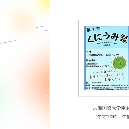
吉備国際大学南あ
（午前10時～午