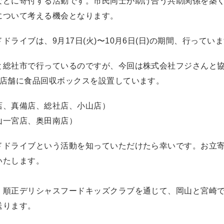
などに寄付する活動です。市民同士が助け合う共助関係を築
について考える機会となります。
ドライブは、9月17日(火)〜10月6日(日)の期間、行ってい
と総社市で行っているのですが、今回は株式会社フジさんと
6店舗に食品回収ボックスを設置しています。
店、真備店、総社店、小山店）
山一宮店、奥田南店）
ドドライブという活動を知っていただけたら幸いです。お立
いたします。
、順正デリシャスフードキッズクラブを通じて、岡山と宮崎
送ります。