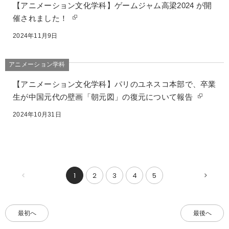
【アニメーション文化学科】ゲームジャム高梁2024 が開
催されました！
2024年11月9日
アニメーション学科
【アニメーション文化学科】パリのユネスコ本部で、卒業
生が中国元代の壁画「朝元図」の復元について報告
2024年10月31日
1
2
3
4
5
前
次
20
20
件
件
へ
へ
最初へ
最後へ