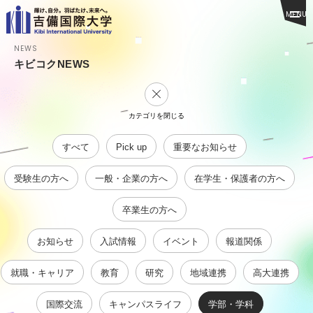
MENU
NEWS
キビコクNEWS
カテゴリを閉じる
すべて
Pick up
重要なお知らせ
受験生の方へ
一般・企業の方へ
在学生・保護者の方へ
卒業生の方へ
お知らせ
入試情報
イベント
報道関係
就職・キャリア
教育
研究
地域連携
高大連携
国際交流
キャンパスライフ
学部・学科