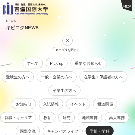
MENU
NEWS
キビコクNEWS
カテゴリを閉じる
すべて
Pick up
重要なお知らせ
受験生の方へ
一般・企業の方へ
在学生・保護者の方へ
卒業生の方へ
お知らせ
入試情報
イベント
報道関係
就職・キャリア
教育
研究
地域連携
高大連携
国際交流
キャンパスライフ
学部・学科