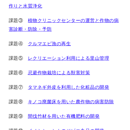
作りと水質浄化
課題③
植物クリニックセンターの運営と作物の病
害診断・防除・予防
課題④
クルマエビ漁の再生
課題⑤
レクリエーション利用による里山管理
課題⑥
忌避作物栽培による獣害対策
課題⑦
タマネギ外皮を利用した化粧品の開発
課題⑧
キノコ廃菌床を用いた農作物の病害防除
課題⑨
間伐竹材を用いた有機肥料の開発