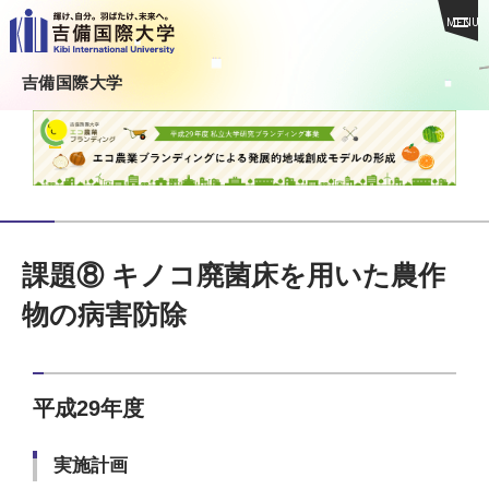
MENU
吉備国際大学
課題⑧ キノコ廃菌床を用いた農作
物の病害防除
平成29年度
実施計画