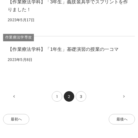
【作業療法学科】「3年生」義肢装具学でスプリントを作
りました！
2023年5月17日
作業療法学専攻
【作業療法学科】「1年生」基礎演習の授業の一コマ
2023年5月8日
1
2
3
前
次
20
20
件
件
へ
へ
最初へ
最後へ