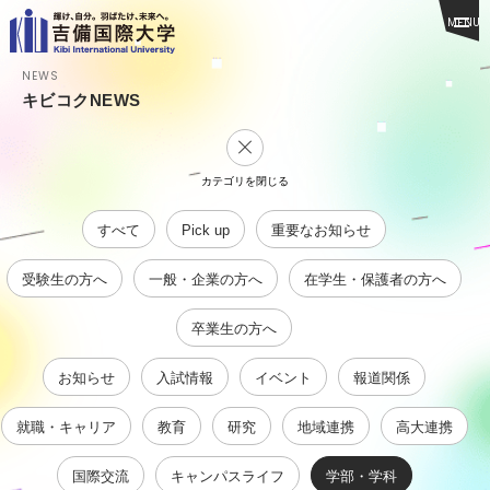
MENU
NEWS
キビコクNEWS
カテゴリを閉じる
すべて
Pick up
重要なお知らせ
受験生の方へ
一般・企業の方へ
在学生・保護者の方へ
卒業生の方へ
お知らせ
入試情報
イベント
報道関係
就職・キャリア
教育
研究
地域連携
高大連携
国際交流
キャンパスライフ
学部・学科