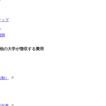
マップ
ス
機関
他の大学が徴収する費用
信制）
震化率